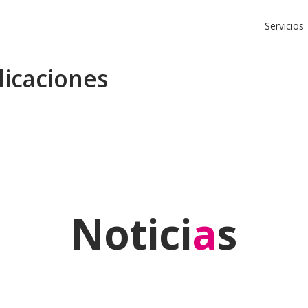
Servicios
licaciones
Notici
a
s