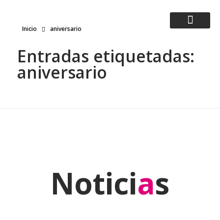
Inicio
aniversario
Five Flames Mobile - The details matter
Expertos en tecnología, enfocados en las personas
Entradas etiquetadas:
aniversario
Notici
a
s